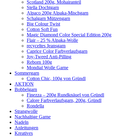
Scotland 200g, Mohairanteil
Stella Dochtgarn
Alpaco 200g Alpaka-Mischgarn
Schalgarn Mützengarn
Big Colour Twist
Cotton Soft Fun
Magic Diamond Color Special Edition 200g
Flair – 25 % Alpaka-Wolle
recyceltes Jeansgarn
Caprice Color Farbverlaufsgarn
Joy-Tweed Anti-Pilling
Reborn 100g
Mondial Wolle Garne
Sommergarn
Cotton Chic, 100g von Gründl
AKTION
Bobbelgarn
Finezza – 200g Rundknäuel von Gründl
Calore Farbverlaufsgarn, 200g, Gründl
Rondella
Strangwolle
Nachhaltige Garne
Nadeln
Anleitungen
Kreatives