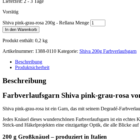
Lieferzeit:
2 - 3 Tage
Vorrätig
Shiva pink-grau-rosa 200g - Rellana Menge
In den Warenkorb
Produkt enthält: 0,2
kg
Artikelnummer:
1388-0110
Kategorie:
Shiva 200g Farbverlaufsgarn
Beschreibung
Produktsicherheit
Beschreibung
Farbverlaufsgarn Shiva pink-grau-rosa vo
Shiva pink-grau-rosa ist ein Garn, das mit seinem Degradé-Farbverl
Jedes Knäuel dieses wunderschönen Farbverlaufsgarn ist ein echtes 
Strick-und Häkelprojekten eine einzigartige Optik, die alle Blicke auf 
200 g Großknäuel – produziert in Italien