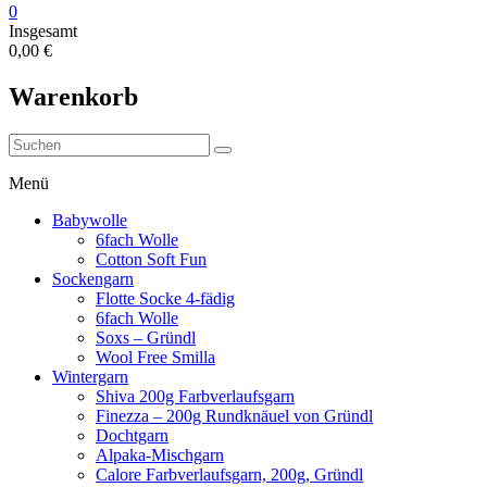
0
Insgesamt
0,00 €
Warenkorb
Menü
Babywolle
6fach Wolle
Cotton Soft Fun
Sockengarn
Flotte Socke 4-fädig
6fach Wolle
Soxs – Gründl
Wool Free Smilla
Wintergarn
Shiva 200g Farbverlaufsgarn
Finezza – 200g Rundknäuel von Gründl
Dochtgarn
Alpaka-Mischgarn
Calore Farbverlaufsgarn, 200g, Gründl