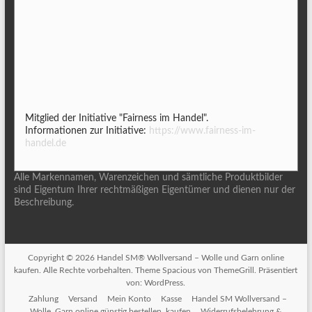
Mitglied der Initiative "Fairness im Handel".
Informationen zur Initiative:
https://www.fairness-im-
handel.de
Alle Markennamen, Warenzeichen und sämtliche Produktbilder
sind Eigentum Ihrer rechtmäßigen Eigentümer und dienen nur der
Beschreibung.
Copyright © 2026
Handel SM® Wollversand – Wolle und Garn online
kaufen
. Alle Rechte vorbehalten. Theme
Spacious
von ThemeGrill. Präsentiert
von:
WordPress
.
Zahlung
Versand
Mein Konto
Kasse
Handel SM Wollversand –
Wolle, Garn online günstig bestellen, kaufen
Widerrufsbelehrung &