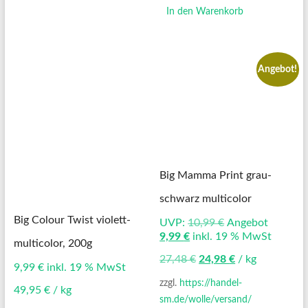
In den Warenkorb
Angebot!
Big Mamma Print grau-
schwarz multicolor
Big Colour Twist violett-
Ursprünglicher
UVP:
10,99
€
Angebot
Aktueller
Preis
9,99
€
inkl. 19 % MwSt
multicolor, 200g
Preis
war:
27,48
€
24,98
€
/
kg
ist:
10,99 €
9,99
€
inkl. 19 % MwSt
9,99 €.
zzgl.
https://handel-
49,95
€
/
kg
sm.de/wolle/versand/