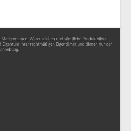
e Markennamen, Warenzeichen und sämtliche Produktbilder
d Eigentum Ihrer rechtmäßigen Eigentümer und dienen nur der
chreibung.