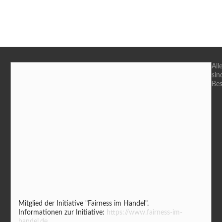
All
sin
Bes
Mitglied der Initiative "Fairness im Handel".
Informationen zur Initiative:
https://www.fairness-im-
handel.de