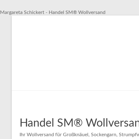
Margareta Schickert - Handel SM® Wollversand
Zum
Inhalt
springen
Handel SM® Wollversand
Ihr Wollversand für Großknäuel, Sockengarn, Strumpfw