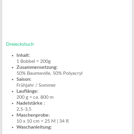
Dreieckstuch
Inhalt:
1 Bobbel = 200g
Zusammensetzung:
50% Baumwolle, 50% Polyacryl
Saison:
Frühjahr / Sommer
Lauflänge:
200 g = ca. 800 m
Nadelstärke :
2,5-3,5
Maschenprobe:
10 x 10 cm = 25 M | 34 R
Waschanleitung: