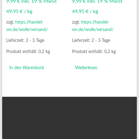
9,99
€
inkl. 19 % MwSt
9,99
€
inkl. 19 % MwSt
49,95
€
/
kg
49,95
€
/
kg
zzgl.
https://handel-
zzgl.
https://handel-
sm.de/wolle/versand/
sm.de/wolle/versand/
Lieferzeit:
2 - 3 Tage
Lieferzeit:
2 - 3 Tage
Produkt enthält: 0,2
kg
Produkt enthält: 0,2
kg
In den Warenkorb
Weiterlesen