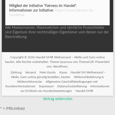
Mitglied der Initiative "Fairness im Handel".
Informationen zur Initiative:
https://www.fairness-im-
handel.de
Alle Markennamen, Warenzeichen und sämtliche Produktbilder
sind Eigentum Ihrer rechtmäßigen Eigentümer und dienen nur der
Beschreibung.
Copyright © 2026
Handel SM® Wollversand – Wolle und Garn online
kaufen
. Alle Rechte vorbehalten. Theme
Spacious
von ThemeGrill. Präsentiert
von:
WordPress
.
Zahlung
Versand
Mein Konto
Kasse
Handel SM Wollversand –
Wolle, Garn online günstig bestellen, kaufen
Widerrufsbelehrung &
Widerrufsformular
Allgemeine Geschäftsbedingungen mit
Kundeninformationen
Impressum
Datenschutzerklärung
Informationen
zur Echtheit von Kundenbewertungen
Handel SM®
Vertrag widerrufen
* = Pflichtfeld